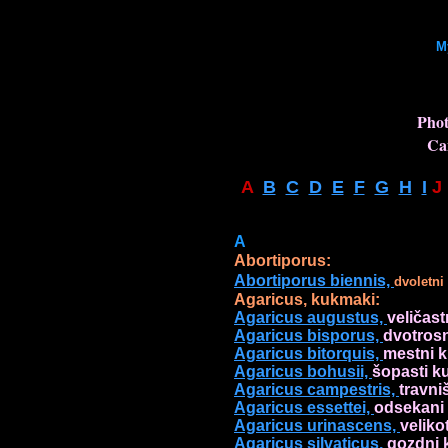
M
Phot
Ca
A  
B
C
D
E
F
G
H
I
 J 
A
Abortiporus biennis, 
dvoletni
Agaricus, kukmaki: 
Agaricus augustus, 
veličast
Agaricus bisporus, 
Agaricus bitorquis, 
Agaricus bohusii, 
šopasti k
Agaricus campestris, 
Agaricus essettei, 
Agaricus urinascens, 
velik
Agaricus silvaticus, 