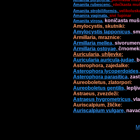
Amanita rubescenc, 
rdečkasta muš
Amanita strobiliformis, 
velikolusk
Amanira vaginata, 
 koničasta muš
Amanita virosa,
Amylocystis, skutniki: 
Amylocystis lapponicus, 
sm
Armillaria mellea, 
Armillaria ostoyae, 
črnomeki
Auricularia auricula-judae, 
b
Asterophora lycoperdoides,
Asterophora par
asitica,
 zas
Aureoboletus gentilis, 
leplji
Astraeus hygrometricus, 
vl
Auriscalpium, žličke: 
Auriscalpium vulgare, 
navad
M