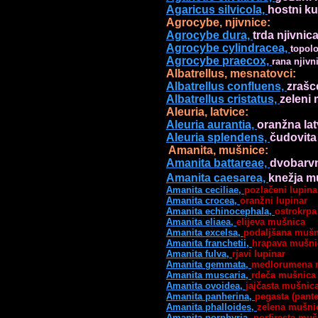
Agaricus silvicola, 
hostni k
Agrocybe, njivnice:
Agrocybe
 dura, 
Agrocybe cylindracea, 
topolo
Agrocybe praecox, 
rana njivn
Albatrellus, mesnatovci:
Albatrellus confluens, 
Albatrellus cristatus, 
zeleni
Aleuria, latvice:
Aleuria aurantia, 
Aleuria splendens, 
čudovita 
Amanita, mušnice:
Amanita battareae, 
Amanita caesarea, 
knežja mu
Amanita ceciliae, 
pozlačeni lupina
Amanita crocea, 
oranžni lupinar 
Amanita echinocephala, 
ostrokrpa
Amanita eliaea, 
Amanita excelsa, 
Amanita franchetii, 
hrapava mušni
Amanita fulva, 
rjavi lupinar 
Amanita gemmata, 
Amanita muscaria, 
rdeča mušnica
Amanita ovoidea, 
jajčasta mušnica
Amanita panherina, 
Amanita phalloides, 
zelena mušni
Amanita porphyria, 